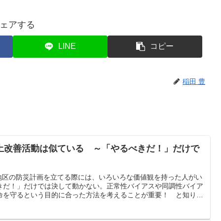
ェアする
LINE
コピー
稲田 豊
土改善活動は似ている ～「やるべきだ！」だけで
 地区の防災計画を立てる際には、いろいろな価値観を持った人がい
きだ！」だけでは決して動かない。正常性バイアスや同調性バイア
命を守るという目的に合った方法を考えることが重要！ と知りま
活動と良く似ているのです。