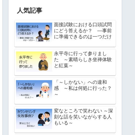
人気記事
面接試験における口頭試問
にどう答えるか？ ―事前
に準備できるのは一つだけ
永平寺に行って参りまし
た ～素晴らしき坐禅体験
と紅葉～
「～しかない」への違和
感 ～私は何処に行った？
～
変なところで笑わない ～深
刻な話を笑いながらする人
もいる～