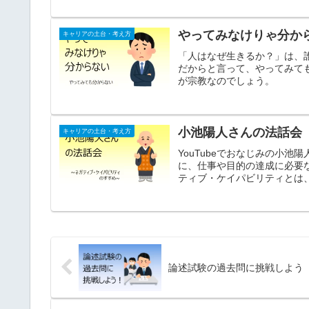
やってみなけりゃ分か
キャリアの土台・考え方
「人はなぜ生きるか？」は、
だからと言って、やってみて
が宗教なのでしょう。
小池陽人さんの法話会
キャリアの土台・考え方
YouTubeでおなじみの小
に、仕事や目的の達成に必要
ティブ・ケイパビリティとは
切皆苦”に他ならないと小池
論述試験の過去問に挑戦しよう