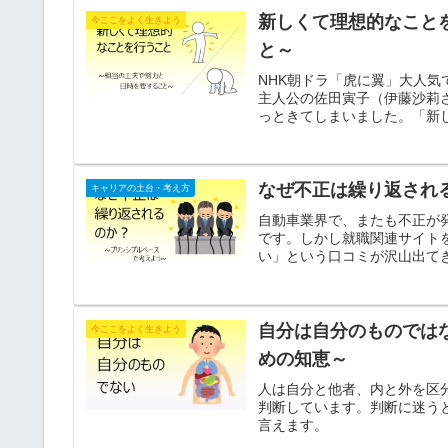
新しくて理想的なこと
今ここをよく生きよう
と～
NHK朝ドラ「虎に翼」大人気です
主人公の佐田寅子（伊藤沙莉
っときてしまいました。「新
するもの...」なのです。
なぜ不正は繰り返され
キャリアの土台・考え方
自動車業界で、またも不正が
です。しかし就職関連サイト
い」という口コミが沢山出て
でしょうか？ アドラーの目
自分は自分のものでは
今ここをよく生きよう
めの知恵～
人は自分と他者、内と外を区
判断しています。判断に迷う
言えます。