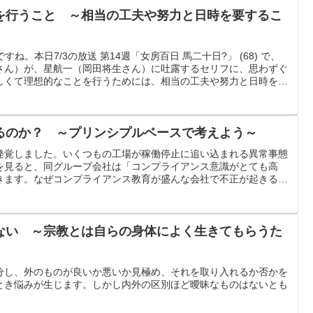
を行うこと ～相当の工夫や努力と日時を要するこ
ね。本日7/3の放送 第14週「女房百日 馬二十日?」 (68) で、
さん）が、星航一（岡田将生さん）に吐露するセリフに、思わずぐ
しくて理想的なことを行うためには、相当の工夫や努力と日時を要
るのか？ ～プリンシプルベースで考えよう～
発覚しました。いくつもの工場が稼働停止に追い込まれる異常事態
を見ると、同グループ会社は「コンプライアンス意識がとても高
きます。なぜコンプライアンス教育が盛んな会社で不正が起きるの
的論とプリンシプルベースから考えます。
ない ～宗教とは自らの身体によく生きてもらうた
分し、外のものが良いか悪いか見極め、それを取り入れるか否かを
とき悩みが生じます。しかし内外の区別ほど曖昧なものはないとも