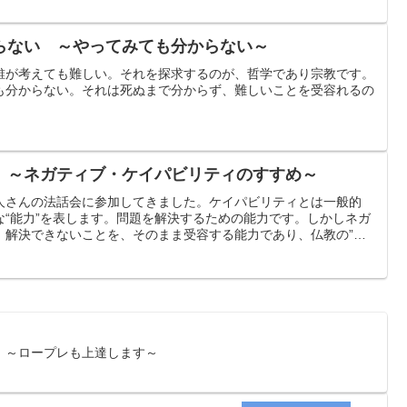
らない ～やってみても分からない～
誰が考えても難しい。それを探求するのが、哲学であり宗教です。
も分からない。それは死ぬまで分からず、難しいことを受容れるの
 ～ネガティブ・ケイパビリティのすすめ～
池陽人さんの法話会に参加してきました。ケイパビリティとは一般的
な“能力”を表します。問題を解決するための能力です。しかしネガ
、解決できないことを、そのまま受容する能力であり、仏教の”一
さんは言います。
 ～ロープレも上達します～