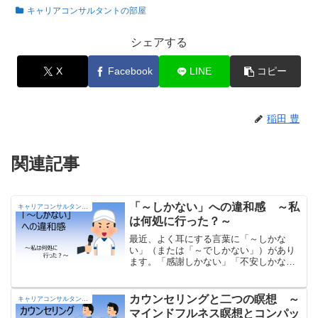
キャリアコンサルタントの部屋
シェアする
X
Facebook
LINE
コピー
稲田 豊
関連記事
「～しかない」への違和感 ～私
キャリアコンサルタントの部屋
は何処に行った？～
最近、よく耳にする言葉に「～しかな
い」（または「～でしかない」）があり
ます。「感謝しかない」「不安しかな
い」「楽しみしかない」、スポーツ選手
のインタビューの場面等で良く耳にしま
す。Veryの意味で使われているようです
カウンセリングと二つの瞑想 ～
キャリアコンサルタントの部屋
が、私には違和感があるんですよね.. な
マインドフルネス瞑想とコンパッ