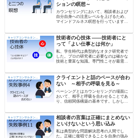
ぜ違和感を感じるのか？ について、い
ションの瞑想～
くつかの視点から語ります。
カウンセリングにおいて、相談者および
自分自身への注意レベルを上げるため、
マインドフルネス瞑想を行っています。
またカウンセリング後、自身のケアのた
めにコンパッションの瞑想をしていま
す。
技術者の心技体 ――技術者にと
キャリアコンサルタントの部屋
って「よい仕事とは何か」
私、学生時代は典型的なオタク研究者で
した。プロの研究者に必要なのは確かな
技術と豊富な知識。専門性こそが最需要
と考えていました。 そんな私も五十路と
なり、若手研究者に対し「よい仕事をす
ることとは何か？」を語る役割が回って
クライエントと話のペースが合わ
キャリアコンサルタントの部屋
参りました。散々悩んだ挙句に思い出し
ない ～相手の呼吸を見る～
たのが「心技体」。
ペーシングとはカウンセリングの場面に
おいて、相手と呼吸を合わせることであ
り、信頼関係構築の基本です。しかし、
いざ実践となると難しい。
相談者の言葉は正確にまとめない
キャリアコンサルタントの部屋
といけないという思い込み
私は典型的な問題解決思考の人間でし
た。正確に復唱できることを自身の強み