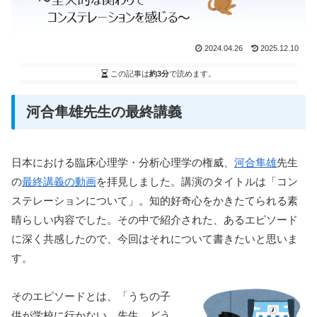
2024.04.26
2025.12.10
この記事は
約3分
で読めます。
河合隼雄先生の最終講義
日本における臨床心理学・分析心理学の権威、
河合隼雄
先生
の
最終講義の動画
を拝見しました。講演のタイトルは「コン
ステレーションについて」。知的好奇心をかきたてられる素
晴らしい内容でした。その中で紹介された、あるエピソード
に深く共感したので、今回はそれについて書きたいと思いま
す。
そのエピソードとは、「うちの子
供が学校に行かない。先生、どう