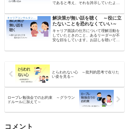
であると考え、それを誇示していたよう
に思います。これらを捨てると要約癖を
抑えることが出来、相手の言葉のニュア
ンスなどに集中することが出来るように
解決策が無い話を聴く ～役に立
キャリアコンサルタントの部屋
なります
たないことを恐れなくていい～
キャリア面談の仕方について理解活動を
していたときのこと、あるリーダーが不
安な顔をしています。お話しを聴いてみ
ると、「キャリアの重要性については理
解したが、部下の話を聴いてしまった
ら、解決策を提示してやらないといけな
いよね？ 自分のキャリアも描けない中
で、部下のキャリアなんて約束してやる
ことは出来ない。」と言うのです。
とらわれない心 ～批判的思考で在りた
い姿を見る～
ロープレ勉強会でのお約束 ～グラウン
ドルールに加えて～
コメント