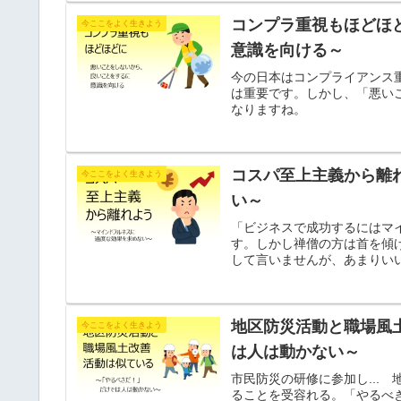
コンプラ重視もほどほ
今ここをよく生きよう
意識を向ける～
今の日本はコンプライアンス
は重要です。しかし、「悪い
なりますね。
コスパ至上主義から離
今ここをよく生きよう
い～
「ビジネスで成功するにはマ
す。しかし禅僧の方は首を傾
して言いませんが、あまりい
地区防災活動と職場風
今ここをよく生きよう
は人は動かない～
市民防災の研修に参加し...
ることを受容れる。「やるべ