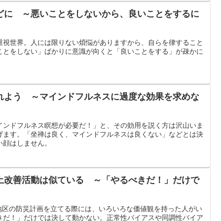
どに ～悪いことをしないから、良いことをするに
重視世界。人には限りない煩悩がありますから、自らを律すること
ことをしない」ばかりに意識が向くと「良いことをする」が疎かに
れよう ～マインドフルネスに過度な効果を求めな
インドフルネス瞑想が必要だ！」と、その効用を説く方は沢山いま
げます。「坐禅は良く、マインドフルネスは良くない」などとは決
い顔はしません。
土改善活動は似ている ～「やるべきだ！」だけで
 地区の防災計画を立てる際には、いろいろな価値観を持った人がい
きだ！」だけでは決して動かない。正常性バイアスや同調性バイア