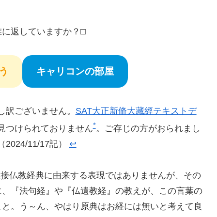
に返していますか？□
う
キャリコンの部屋
し訳ございません。
SAT大正新脩大藏經テキストデ
*
見つけられておりません
。ご存じの方がおられまし
24/11/17記）
↩︎
」は直接仏教経典に由来する表現ではありませんが、その
に、『法句経』や『仏遺教経』の教えが、この言葉の
こと。う～ん、やはり原典はお経には無いと考えて良