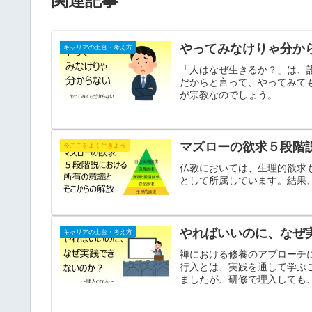
関連記事
やってみなけりゃ分か
キャリアの土台・考え方
「人はなぜ生きるか？」は、
だからと言って、やってみて
が宗教なのでしょう。
マズローの欲求５段階
今ここをよく生きよう
仏教においては、生理的欲求
として所属しています。結果
やればいいのに、なぜ
キャリアの土台・考え方
禅における修養のアプローチ
行入とは、実践を通して学ぶ
ましたが、研修で理入しても