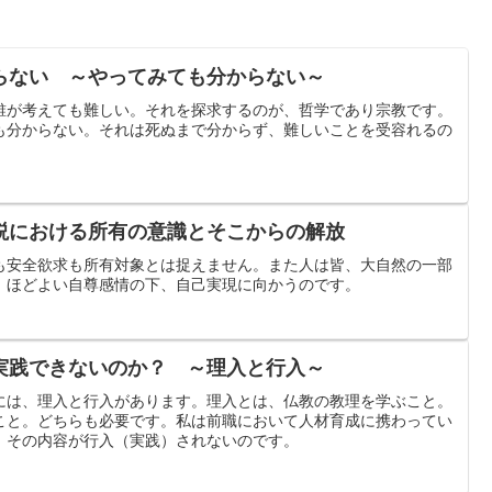
らない ～やってみても分からない～
誰が考えても難しい。それを探求するのが、哲学であり宗教です。
も分からない。それは死ぬまで分からず、難しいことを受容れるの
説における所有の意識とそこからの解放
も安全欲求も所有対象とは捉えません。また人は皆、大自然の一部
、ほどよい自尊感情の下、自己実現に向かうのです。
実践できないのか？ ～理入と行入～
には、理入と行入があります。理入とは、仏教の教理を学ぶこと。
こと。どちらも必要です。私は前職において人材育成に携わってい
、その内容が行入（実践）されないのです。