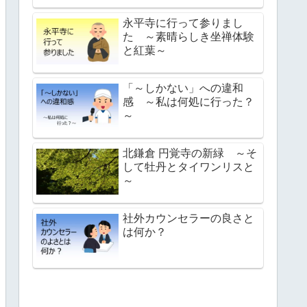
永平寺に行って参りまし
た ～素晴らしき坐禅体験
と紅葉～
「～しかない」への違和
感 ～私は何処に行った？
～
北鎌倉 円覚寺の新緑 ～そ
して牡丹とタイワンリスと
～
社外カウンセラーの良さと
は何か？