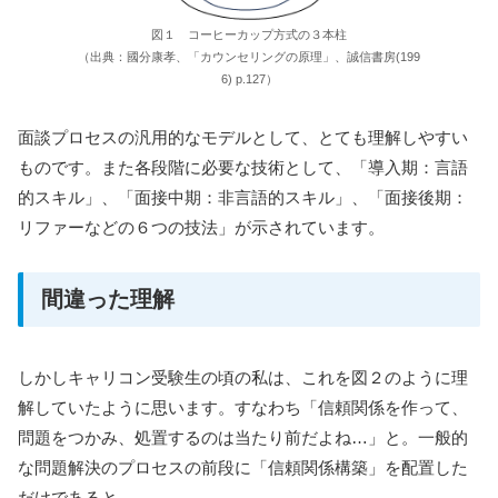
図１ コーヒーカップ方式の３本柱
（出典：國分康孝、「カウンセリングの原理」、誠信書房(199
6) p.127）
面談プロセスの汎用的なモデルとして、とても理解しやすい
ものです。また各段階に必要な技術として、「導入期：言語
的スキル」、「面接中期：非言語的スキル」、「面接後期：
リファーなどの６つの技法」が示されています。
間違った理解
しかしキャリコン受験生の頃の私は、これを図２のように理
解していたように思います。すなわち「信頼関係を作って、
問題をつかみ、処置するのは当たり前だよね…」と。一般的
な問題解決のプロセスの前段に「信頼関係構築」を配置した
だけであると…