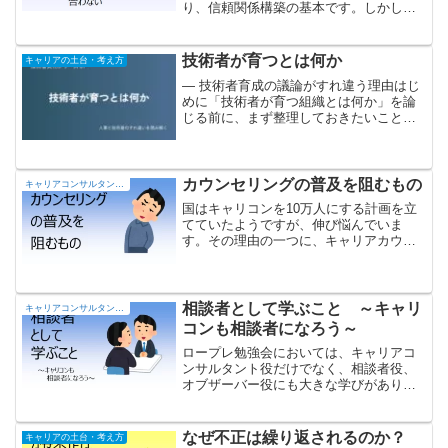
り、信頼関係構築の基本です。しかし、
いざ実践となると難しい。
技術者が育つとは何か
キャリアの土台・考え方
― 技術者育成の議論がすれ違う理由はじ
めに「技術者が育つ組織とは何か」を論
じる前に、まず整理しておきたいことが
あります。それは、「技術者が育つ」と
はどういう状態なのかということです。
この言葉は、実は立場によって意味が違
います。経営・人事技術...
カウンセリングの普及を阻むもの
キャリアコンサルタントの部屋
国はキャリコンを10万人にする計画を立
てていたようですが、伸び悩んでいま
す。その理由の一つに、キャリアカウン
セリングを受けたいという人が少なく、
苦労して資格を取ってもカウンセリング
を実践してみる機会が少ないことがあり
ます。今回はキャリアカウンセリングの
相談者として学ぶこと ～キャリ
キャリアコンサルタントの部屋
普及を阻むものについて考えます。
コンも相談者になろう～
ロープレ勉強会においては、キャリアコ
ンサルタント役だけでなく、相談者役、
オブザーバー役にも大きな学びがありま
す。私が相談者役として学んだことをま
とめてみました。
なぜ不正は繰り返されるのか？
キャリアの土台・考え方