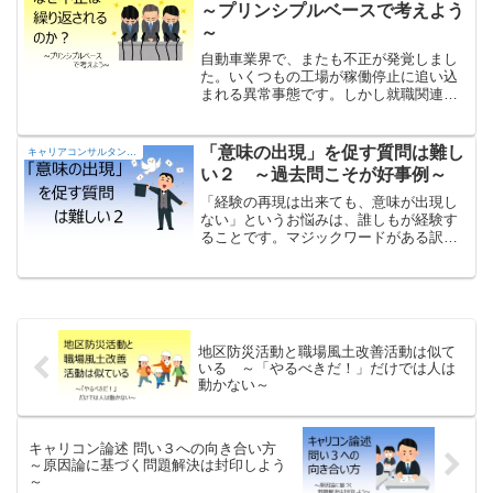
～プリンシプルベースで考えよう
～
自動車業界で、またも不正が発覚しまし
た。いくつもの工場が稼働停止に追い込
まれる異常事態です。しかし就職関連サ
イトを見ると、同グループ会社は「コン
プライアンス意識がとても高い」という
口コミが沢山出てきます。なぜコンプラ
「意味の出現」を促す質問は難し
キャリアコンサルタントの部屋
イアンス教育が盛んな会社で不正が起き
い２ ～過去問こそが好事例～
るのでしょうか？ アドラーの目的論と
プリンシプルベースから考えます。
「経験の再現は出来ても、意味が出現し
ない」というお悩みは、誰しもが経験す
ることです。マジックワードがある訳で
はないのですが、その事例は論述試験の
逐語録にはっきりと見ることができま
す。
地区防災活動と職場風土改善活動は似て
いる ～「やるべきだ！」だけでは人は
動かない～
キャリコン論述 問い３への向き合い方
～原因論に基づく問題解決は封印しよう
～