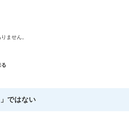
ありません。
来る
と」ではない