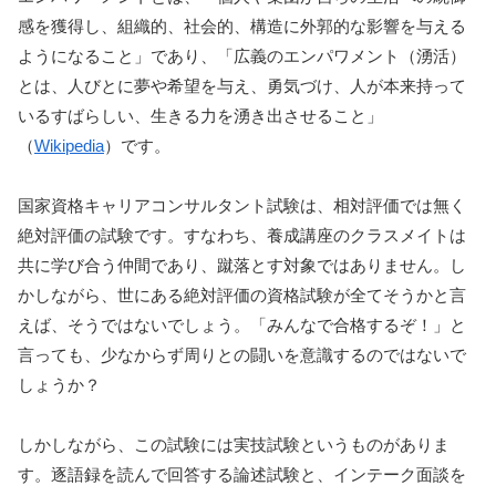
感を獲得し、組織的、社会的、構造に外郭的な影響を与える
ようになること」であり、「広義のエンパワメント（湧活）
とは、人びとに夢や希望を与え、勇気づけ、人が本来持って
いるすばらしい、生きる力を湧き出させること」
（
Wikipedia
）です。
国家資格キャリアコンサルタント試験は、相対評価では無く
絶対評価の試験です。すなわち、養成講座のクラスメイトは
共に学び合う仲間であり、蹴落とす対象ではありません。し
かしながら、世にある絶対評価の資格試験が全てそうかと言
えば、そうではないでしょう。「みんなで合格するぞ！」と
言っても、少なからず周りとの闘いを意識するのではないで
しょうか？
しかしながら、この試験には実技試験というものがありま
す。逐語録を読んで回答する論述試験と、インテーク面談を