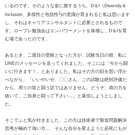
いるのです。そのような姿に接するうち、D＆I（Diversity＆
1
Inclusion、多様性と包括性
)の意識が育まれると私は思います
し、それはキャリアコンサルタントに必要とされるもので
す。ロープレ勉強会はエンパワーメントを体感し、D＆Iを育
む場であったのです。
あるとき、二度目の受験となった方が、試験当日の朝、私に
LINEのメッセージを送ってくれました。そこには「今から闘
いに行きます！」とありました。私はその方の顔を思い浮か
べながら、「いいやいや、〇〇さん、この試験は絶対評価だ
から、周りの皆と闘う訳ではありません。どうぞ、肩の力を
抜いて、ご自身と闘って下さい…」と返信しようとしまし
た。
そこでふと気が付きました。この方は技術者で製造問題解決
思考が極めて強い方… そんな自分を変えようと必死にもが