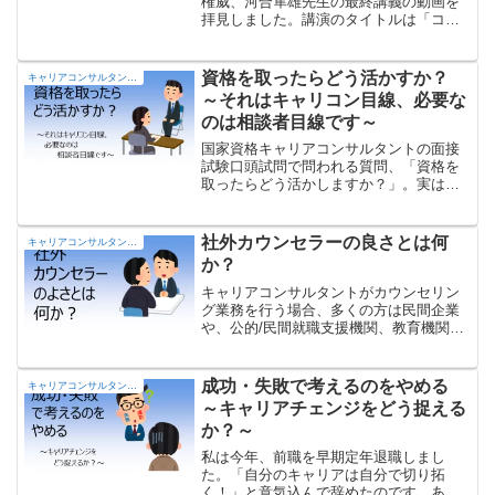
権威、河合隼雄先生の最終講義の動画を
拝見しました。講演のタイトルは「コン
ステレーションについて」。知的好奇心
をかきたてられる素晴らしい内容でし
た。その中で紹介された、あるエピソー
資格を取ったらどう活かすか？
キャリアコンサルタントの部屋
ドに深く共感したので、今回はそれにつ
～それはキャリコン目線、必要な
いて書きたいと思います。
のは相談者目線です～
国家資格キャリアコンサルタントの面接
試験口頭試問で問われる質問、「資格を
取ったらどう活かしますか？」。実は資
格取ってから、”じわじわ効いてくる質問
（＝悩ましい問題）”なんですよね。今回
は私がそう思う理由について述べ、悩め
社外カウンセラーの良さとは何
キャリアコンサルタントの部屋
る有資格者の皆さんには、相談者目線へ
か？
の切替えが必要なことをお伝えします。
お悩みの方、ご意見下さい。
キャリアコンサルタントがカウンセリン
グ業務を行う場合、多くの方は民間企業
や、公的/民間就職支援機関、教育機関等
に籍を置くことになるでしょう。 その４
割は民間企業のようですが、企業内では
「知った顔の人に相談できない」といっ
成功・失敗で考えるのをやめる
キャリアコンサルタントの部屋
た不安がありますよね。社外カウンセラ
～キャリアチェンジをどう捉える
ーには、それなりの良さがあることを知
か？～
っていただければと思います。
私は今年、前職を早期定年退職しまし
た。「自分のキャリアは自分で切り拓
く！」と意気込んで辞めたのです。あれ