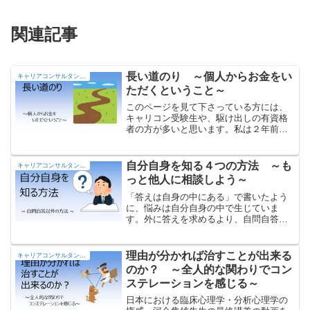
関連記事
長い道のり ～個人からお金をい
キャリアコンサルタントの部屋
ただくということ～
このページを見て下さっている方には、
キャリコン受験生や、駆け出しの有資格
者の方が多いと思います。私は２年前に
資格を取得して以来、受験生の支援や有
資格者の勉強会に、ずっと関わらせてい
ただきました。その中で感じるのは、
自分自身を知る４つの方法 ～も
キャリアコンサルタントの部屋
「キャリコンのキャリアデザインは本当
っと他人に相談しよう～
に難しい」ということ。今回はこの問題
について考えてみたいと思います。
「答えは自身の中にある」で書いたよう
に、悩みは自分自身の中で生じていま
す。外に答えを求めるより、自問自答を
繰り返す方が重要でしょう。自問自答の
他に「自分自身を知る方法」には、①カ
ウンセリングを受ける、②アセスメント
理由が分かれば治すことが出来る
キャリアコンサルタントの部屋
を受ける、③グループワークに参加する
のか？ ～全人的な関わりでコン
の３つがあります。
ステレーションを感じる～
日本における臨床心理学・分析心理学の