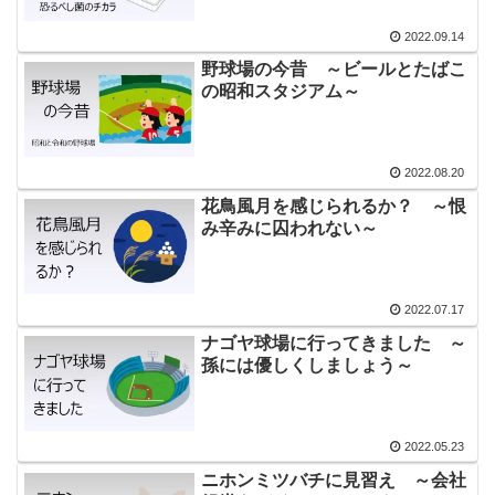
2022.09.14
野球場の今昔 ～ビールとたばこ
の昭和スタジアム～
2022.08.20
花鳥風月を感じられるか？ ～恨
み辛みに囚われない～
2022.07.17
ナゴヤ球場に行ってきました ～
孫には優しくしましょう～
2022.05.23
ニホンミツバチに見習え ～会社