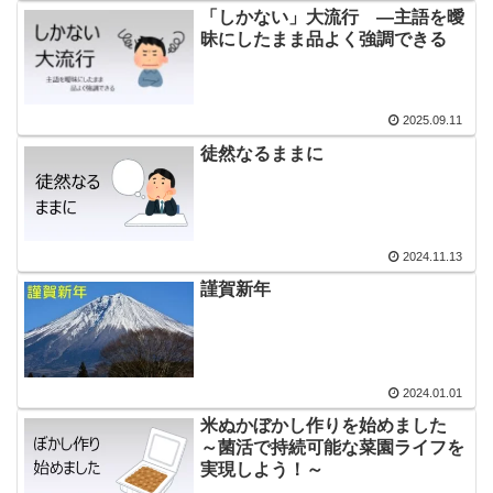
「しかない」大流行 ―主語を曖
昧にしたまま品よく強調できる
2025.09.11
徒然なるままに
2024.11.13
謹賀新年
2024.01.01
米ぬかぼかし作りを始めました
～菌活で持続可能な菜園ライフを
実現しよう！～