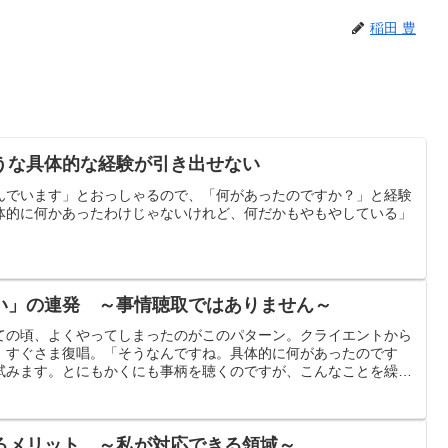
稲田 豊
うな具体的な経験が引き出せない
んでいます」とおっしゃるので、「何があったのですか？」と経験
体的に何かあったわけじゃないけれど、何だかもやもやしている」
い」の連発 ～事情聴取ではありません～
ての頃、よくやってしまったのがこのパターン。クライエントから
、すぐさま復唱。「そうなんですね。具体的に何があったのです
試みます。とにもかくにも事柄を聴くのですが、こんなことを繰り
り掘ろうとした穴」の数々。
るメリット ～私が対応できる領域～