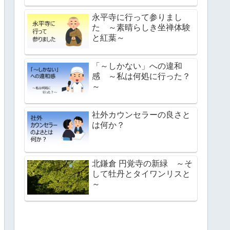
永平寺に行って参りまし
た ～素晴らしき坐禅体験
と紅葉～
「～しかない」への違和
感 ～私は何処に行った？
～
社外カウンセラーの良さと
は何か？
北鎌倉 円覚寺の新緑 ～そ
して牡丹とタイワンリスと
～