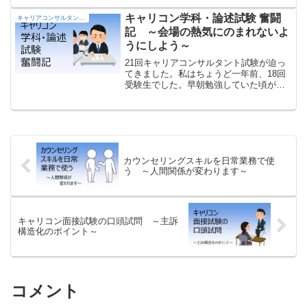
とめてみました。
キャリコン学科・論述試験 奮闘
キャリアコンサルタントの部屋
記 ～会場の熱気にのまれないよ
うにしよう～
21回キャリアコンサルタント試験が迫っ
てきました。私はちょうど一年前、18回
受験生でした。早朝勉強していた頃が懐
かしいです。今は全く起きられません。
目標設定のチカラって本当に凄いです。
受験生へのエールとして、私の試験当日
の様子をお伝えします。
カウンセリングスキルを日常業務で使
う ～人間関係が変わります～
キャリコン面接試験の口頭試問 ～主訴
構造化のポイント～
コメント