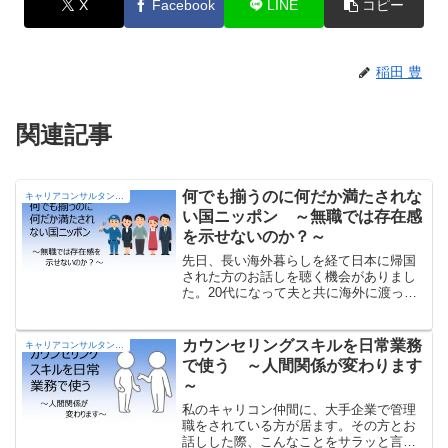
X
Facebook
LINE
コピー
稲田 豊
関連記事
何でも揃うのに何だか満たされな
キャリアコンサルタントの部屋
い国ニッポン ～無職では存在感
を示せないのか？～
先日、長い海外暮らしを経て日本に帰国
された方のお話しを聴く機会がありまし
た。20代になって夫と共に海外に渡った
方です。20年ほど田舎暮らしをされたよ
うですが、帰国して感じたのは「日本は
仕事をしていなくてはいけない国になっ
カウンセリングスキルを日常業務
キャリアコンサルタントの部屋
ていた」ということ。私はハッとしまし
で使う ～人間関係が変わります
た。これを聴いた私の妄想について書い
～
てみたいと思います。
私のキャリコン仲間に、大手企業で管理
職をされている方が居ます。その方とお
話しした際、こんなことをサラッと言わ