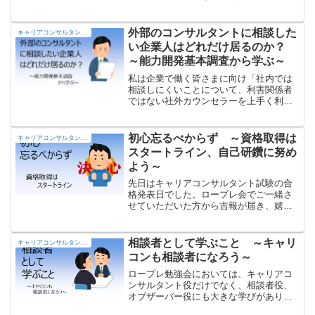
れました。 キャリアカウンセリングを学
んで良かったことを一つ上げるなら、会
社業務での人とのやり取りが大きく変わ
外部のコンサルタントに相談した
キャリアコンサルタントの部屋
ったことですね。会議の席で、上司に反
い企業人はどれだけ居るのか？
対意見を述べられても、「〇〇さんは、
～能力開発基本調査から学ぶ～
そう思われるのですね..」と。
私は企業で働く皆さまに向け「社内では
相談しにくいことについて、利害関係者
ではない社外カウンセラーを上手く利用
して下さい」とお伝えしています。その
ような方はどれくらい居るのでしょう
か？「能力開発基本調査」から読み解い
初心忘るべからず ～資格取得は
キャリアコンサルタントの部屋
てみたいと思います。
スタートライン、自己研鑽に努め
よう～
先日はキャリアコンサルタント試験の合
格発表日でした。ロープレ会でご一緒さ
せていただいた方から吉報が届き、嬉し
い限りです。但し、まだまだ別の経験が
必要です。「初心忘るべからず」。合格
発表時の熱い気持ちを忘れず、研鑽を深
相談者として学ぶこと ～キャリ
キャリアコンサルタントの部屋
めていきましょう。
コンも相談者になろう～
ロープレ勉強会においては、キャリアコ
ンサルタント役だけでなく、相談者役、
オブザーバー役にも大きな学びがありま
す。私が相談者役として学んだことをま