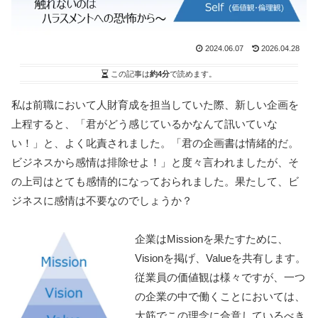
2024.06.07
2026.04.28
この記事は
約4分
で読めます。
私は前職において人財育成を担当していた際、新しい企画を
上程すると、「君がどう感じているかなんて訊いていな
い！」と、よく叱責されました。「君の企画書は情緒的だ。
ビジネスから感情は排除せよ！」と度々言われましたが、そ
の上司はとても感情的になっておられました。果たして、ビ
ジネスに感情は不要なのでしょうか？
企業はMissionを果たすために、
Visionを掲げ、Valueを共有します。
従業員の価値観は様々ですが、一つ
の企業の中で働くことにおいては、
大筋でこの理念に合意しているべき