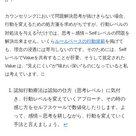
カウンセリングにおいて問題解決思考が抜けきらない場合、
行動を変えるための処方箋を求めがちですが、行動レベルの
1
対処法を与える
だけでは、思考～感情～Self レベルの問題を
解決出来ません。いくら
ルールベースの行動規範
を掲げて
も、理念の浸透には寄与しないのです。そのためには、Self
レベルでValueを共有することが肝要。そうして規定された
Value は、”見えにくい”が”味わい深い”ものになっていると私
は考えています。□
認知行動療法は認知の仕方（思考レベル）に気付
き、行動レベルを変えていくアプローチ。その時の
感じ方をセルフスケールで数値化したりします。よ
って、感情～思考を耕しながら、行動を変えていく
手法と言えましょう。
↩︎