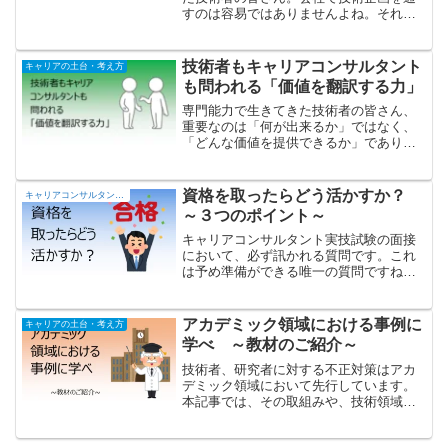
すのは容易ではありませんよね。それは
何故か？ 説得には「知情意」の３要素
が必要なのです。ここでは私の経験に基
づき解説し、企画を通すためのヒントを
技術者もキャリアコンサルタント
キャリアの土台・考え方
提示します。
も問われる「価値を翻訳する力」
専門能力で生きてきた技術者の皆さん、
重要なのは「何が出来るか」ではなく、
「どんな価値を提供できるか」であり、
それは私の本業であるキャリアコンサル
タントも同じです。ミドルシニアの技術
者が抱く違和感の原因について、私の経
資格を取ったらどう活かすか？
キャリアコンサルタントの部屋
験を基にお伝えします。
～３つのポイント～
キャリアコンサルタント実技試験の面接
において、必ず訊かれる質問です。これ
は予め準備ができる唯一の質問ですね。
私が受験生の皆さんにしているアドバイ
スは...
アカデミック領域における事例に
キャリアの土台・考え方
学べ ～教材のご紹介～
技術者、研究者に対する不正対策はアカ
デミック領域において先行しています。
本記事では、その取組みや、技術領域に
応用できる各種教材を紹介しています。
技術教育を司る、技術管理部署の方が教