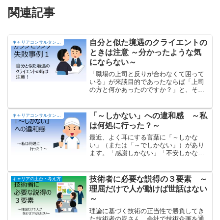
関連記事
自分と似た境遇のクライエントの
キャリアコンサルタントの部屋
ときは注意 ～分かったような気
にならない～
「職場の上司と反りが合わなくて困って
いる」が来談目的であったならば「上司
の方と何かあったのですか？」と、その
経験を聴きます。「ああ、そういう上司
いますねえ...」と話が盛り上がります
が、飲み屋での愚痴と大して変わらな
「～しかない」への違和感 ～私
キャリアコンサルタントの部屋
い。何故でしょうか？
は何処に行った？～
最近、よく耳にする言葉に「～しかな
い」（または「～でしかない」）があり
ます。「感謝しかない」「不安しかな
い」「楽しみしかない」、スポーツ選手
のインタビューの場面等で良く耳にしま
す。Veryの意味で使われているようです
技術者に必要な説得の３要素 ～
キャリアの土台・考え方
が、私には違和感があるんですよね.. な
理屈だけで人が動けば世話はない
ぜ違和感を感じるのか？ について、い
～
くつかの視点から語ります。
理論に基づく技術の正当性で勝負してき
た技術者の皆さん。会社で技術企画を通