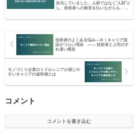
担当していました。人材ではなく”人財”と
し、技術者への敬意を払いながらも、技
術者魂を鼓舞していました。しかし時期
が悪く、新しい取組みをしようと企画し
ても、何も通らない。人的資本経営への
転換が求められる中、何も変えられな
い... 私はすっかり”塩漬け”にされた気分
になっていました。
技術者のよくある悩み―８｜キャリア面
談がつらい理由 ―― 技術者と上司のす
れ違い構造
モノづくり企業のミドルシニアが感じや
すいキャリアの違和感とは
コメント
コメントを書き込む