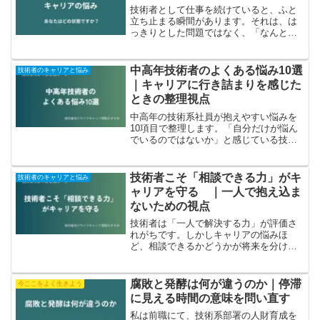
技術者として仕事を続けていると、ふと
立ち止まる瞬間があります。それは、は
っきりとした問題ではなく、「なんとな
くの違和感」であることも少なくありま
せん。ただ、その違和感は人によって少
しずつ形が違います。うまく言葉にでき
中高年技術者のよくある悩み10選
技術者のキャリアと悩み
ないモヤモヤ将来への不安...
｜キャリアに行き詰まりを感じた
ときの整理視点
中高年の技術系社員が抱えやすい悩みを
10項目で整理します。「自分だけが悩ん
でいるのではないか」と感じている技術
者に向け、よくあるつまずきポイントを
可視化します。
技術者こそ「相談できる力」がキ
技術者のキャリアと悩み
ャリアを守る ｜一人で抱え込ま
ないための視点
技術者は「一人で解決する力」が評価さ
れがちです。しかしキャリアの悩みほ
ど、相談できるかどうかが将来を分けま
す。相談に抵抗を感じる技術者のため
に、その背景と向き合い方を解説しま
す。
腐敗と発酵は何が違うのか｜停滞
今ここをよく生きよう
に見える時間の意味を問い直す
私は前職にて、技術系部署の人財育成を