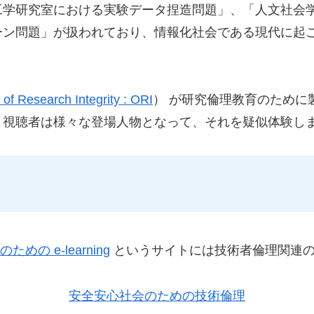
工学研究室における実験データ捏造問題」、「人文社会
ーン問題」が扱われており、情報化社会である現代に起
 of Research Integrity : ORI
） が研究倫理教育のために製
、視聴者は様々な登場人物となって、それを疑似体験し
ための e-learning
というサイトには技術者倫理関連のe-
安全安心社会のための技術倫理